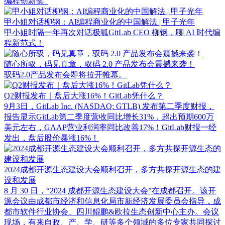
编程创新奖”
甲小姐对话柳钢：AI编程商业化的中国解法 | 甲子光年
甲小姐时隔一年再次对话极狐GitLab CEO 柳钢，聊 AI 时代编
程新范式！
随心所驭，码见真章，驭码 2.0 产品发布会震撼来袭！
驭码2.0产品发布会即将拉开帷幕。
Q2财报发布｜盘后大涨16%！GitLab凭什么？
9月3日，GitLab Inc. (NASDAQ: GTLB) 发布第二季度财报，
报告显示GitLab第二季度营收同比增长31%，超出预期600万
美元左右，GAAP营业利润率同比改善17%！GitLab财报一经
发出，盘后股价暴涨16%！
2024成都开源生态建设大会顺利召开，多方共探开源生态的建
设和发展
8 月 30 日，“2024 成都开源生态建设大会”在成都召开。该开
源会议由成都市经济和信息化局市新经济发展委员会指导，成
都市软件行业协会、四川鲲鹏&欧拉生态创新中心主办。会议
现场，有来自政、产、学、研等多个领域的多位专家共同探讨